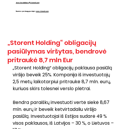
investor.relations@storent.com
Nuomos paslaugų puslapis:
www.storent.com
„Storent Holding“ obligacijų
pasiūlymas viršytas, bendrovė
pritraukė 8,7 mln Eur
„Storent Holding“ obligacijų paklausa pasiūlą 
viršijo beveik 25%. Kompanija iš investuotojų 
2,5 metų laikotarpiui pritraukė 8,7 mln. eurų, 
kuriuos skirs tolesnei verslo plėtrai.
Bendra paraiškų investuoti vertė siekė 8,67 
mln. eurų ir beveik ketvirtadaliu viršijo 
pasiūlą. Investuotojai iš Estijos sudarė 49 % 
visos paklausos, iš Latvijos – 30 %, o Lietuvos – 