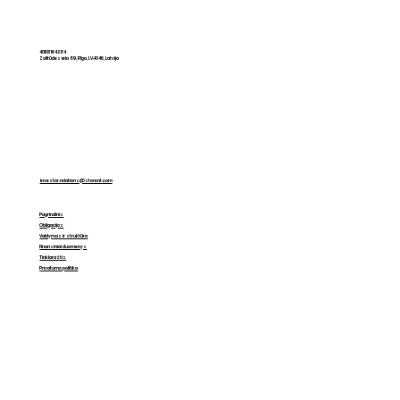
„Storent Holding“ išplatino
obligacijų už 16,5 mln. eurų
40103164284
Zolitūdes iela 89, Rīga, LV-1046, Latvija
investor.relations@storent.com
Pagrindinis
Obligacijos
Valdymas ir struktūra
Finansiniai duomenys
Tinklaraštis
Privatumo politika