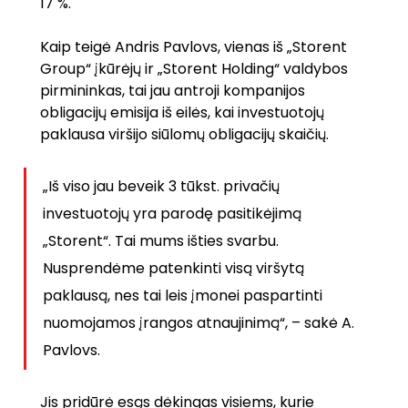
17 %.
Kaip teigė Andris Pavlovs, vienas iš „Storent 
Group“ įkūrėjų ir „Storent Holding“ valdybos 
pirmininkas, tai jau antroji kompanijos 
obligacijų emisija iš eilės, kai investuotojų 
paklausa viršijo siūlomų obligacijų skaičių.
„Iš viso jau beveik 3 tūkst. privačių 
investuotojų yra parodę pasitikėjimą 
„Storent“. Tai mums išties svarbu. 
Nusprendėme patenkinti visą viršytą 
paklausą, nes tai leis įmonei paspartinti 
nuomojamos įrangos atnaujinimą“, – sakė A. 
Pavlovs.
Jis pridūrė esąs dėkingas visiems, kurie 