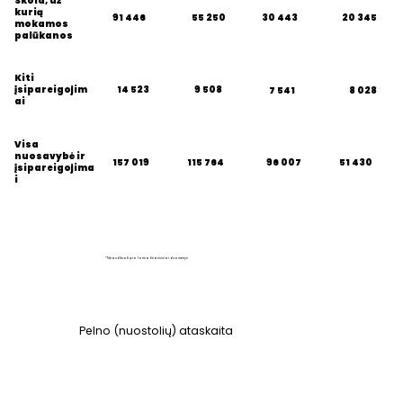
Skola, už
kurią
91 446
55 250
20 345
30 443
mokamos
palūkanos
Kiti
14 523
9 508
įsipareigojim
7 541
8 028
ai
Visa
nuosavybė ir
157 019
96 007
51 430
115 764
įsipareigojima
i
*Neaudituoti pro forma finansiniai duomenys
Pelno (nuostolių) ataskaita