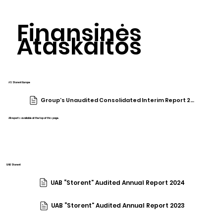
Finansinės
Ataskaitos
AS Storent Europe
Group’s Unaudited Consolidated Interim Report 2024
All reports available at the top of this page.
UAB Storent
UAB “Storent” Audited Annual Report 2024
UAB “Storent” Audited Annual Report 2023