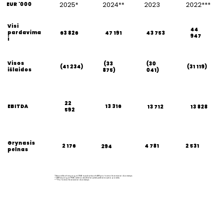
2024**
2023
2022***
2025*
EUR '000
Visi
44
pardavima
47 191
63 826
43 753
947
i
Visos
(33
(30
(41 234)
(31 119)
išlaidos
875)
041)
22
13 316
EBITDA
13 712
13 828
592
Grynasis
2 176
4 781
2 531
294
pelnas
*Neaudituoti ne pagal TFAS apskaičiuoti AVR pro forma finansiniai duomenys
**AVR ne pagal TFAS: veiklos rezultatai prieš perkainojimo poveikį
***Pro forma finansiniai duomenys