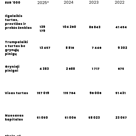
2024
2023
2022
2025*
EUR '000
Ilgalaikis
turtas,
prestižas ir
139
104 260
41 454
86 843
prekės ženklas
179
Trumpalaiki
s turtas be
13 457
8 816
7 446
9 302
grynųjų
pinigų
Grynieji
4 383
2 688
675
1 717
pinigai
96 006
157 019
115 764
Visas turtas
51 431
Nuosavas
23 057
51 050
51 006
58 023
kapitalas