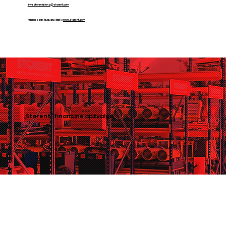
investor.relations@storent.com
Nuomos paslaugų puslapis:
www.storent.com
„Storent“ finansinė apžvalga