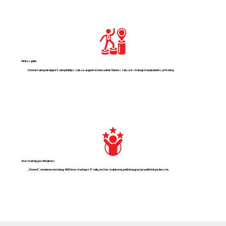
Rinkos galia
Užėmė 1 vietą Latvijoje ir 3 vietą Baltijos šalyse, augant nišinei veiklai Šiaurės šalyse ir strategiškai plečiantis į JAV rinką.
Investuotojų pasitikėjimas
„Storent“, remiama maždaug 4000 investuotojų iš 17 šalių, reiškia skaidrumą, patikimą grąžą ir patikrintą lyderystę.