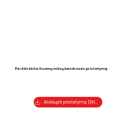
Peržiūrėkite išsamų mūsų bendrovės pristatymą
Atsisiųsti pristatymą (ENG)