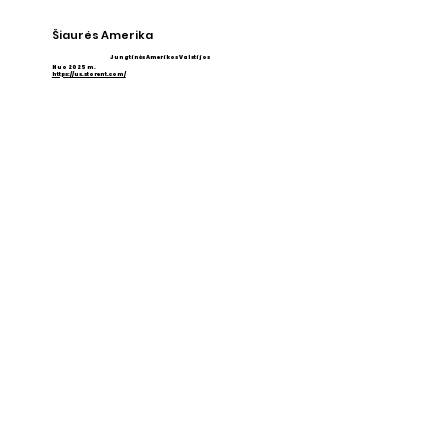
Šiaurės Amerika
Jungtinės Amerikos Valstijos
​Nuo 2025 m.
https://us.storent.com/