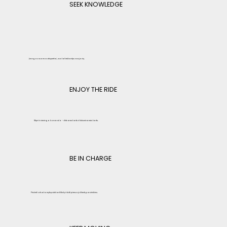
SEEK KNOWLEDGE
Įrangos nuomos ekspertai, nuolat ieškantys naujovių.
ENJOY THE RIDE
Stipri ir vieninga komanda - dirbame kartu ir linksminamės kartu.
BE IN CHARGE
Prisiimti atsakomybę siekiant tikslų ir būti pirmuoju klientų pasirinkimu.