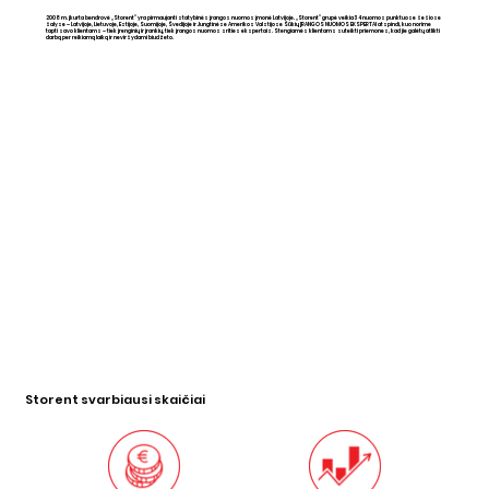
2008 m. įkurta bendrovė „Storent“ yra pirmaujanti statybinės įrangos nuomos įmonė Latvijoje. „Storent“ grupė veikia 34 nuomos punktuose šešiose
šalyse – Latvijoje, Lietuvoje, Estijoje, Suomijoje, Švedijoje ir Jungtinėse Amerikos Valstijose Šūkių ĮRANGOS NUOMOS EKSPERTAI atspindi, kuo norime
tapti savo klientams – tiek įrenginių ir įrankių, tiek įrangos nuomos srities ekspertais. Stengiamės klientams suteikti priemones, kad jie galėtų atlikti
darbą per reikiamą laiką ir neviršydami biudžeto.
Storent svarbiausi skaičiai