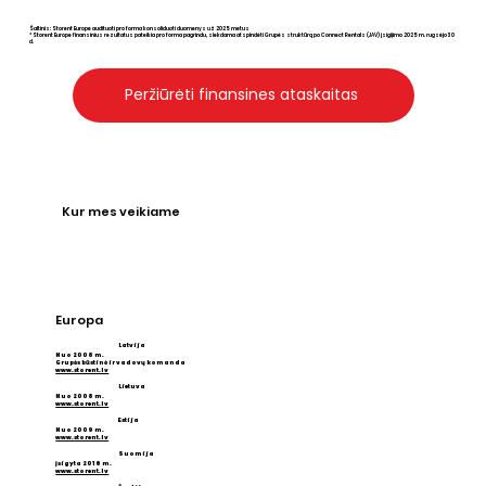
Šaltinis: Storent Europe audituoti pro forma konsoliduoti duomenys už 2025 metus
* Storent Europe finansinius rezultatus pateikia pro forma pagrindu, siekdama atspindėti Grupės struktūrą po Connect Rentals (JAV) įsigijimo 2025 m. rugsėjo 30
d.
Peržiūrėti finansines ataskaitas
Kur mes veikiame
Europa
Latvija
Nuo 2008 m.
Grupės būstinė ir vadovų komanda
www.storent.lv
Lietuva
​Nuo 2008 m.
www.storent.lv
Estija
​Nuo 2009 m.
www.storent.lv
Suomija
Įsigyta 2016 m.
www.storent.lv