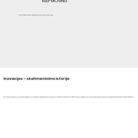
KEEP MOVING
Nuolat siekti aiškių, veiksmingų ir laiku vykdomų procesų.
Inovacijos – skaitmeninimo istorija
Savo bendrovėje nuo pat pradžių skyrėme daug dėmesio IT sprendimams, daug į juos investavome. Per šiuos metus daug pasiekėme organizuodami darbą bendrovės viduje ir bendradarbiaudami su klientais.