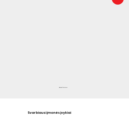
Andris Pavlovs
Svarbiausi įmonės įvykiai