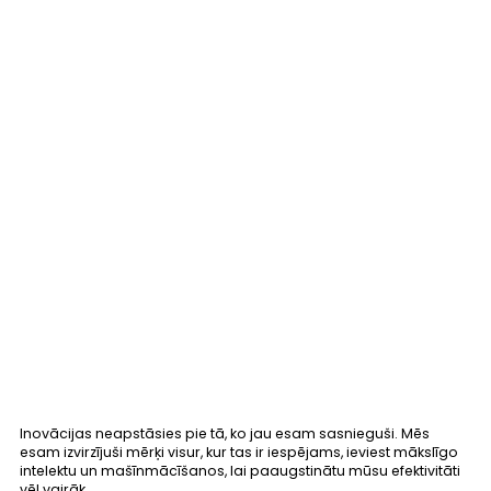
Inovācijas neapstāsies pie tā, ko jau esam sasnieguši. Mēs
esam izvirzījuši mērķi visur, kur tas ir iespējams, ieviest mākslīgo
intelektu un mašīnmācīšanos, lai paaugstinātu mūsu efektivitāti
vēl vairāk.