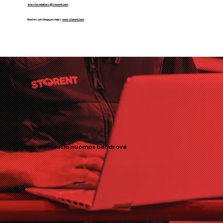
investor.relations@storent.com
Nuomos paslaugų puslapis:
www.storent.com
Inovatyviausia nuomos bendrovė