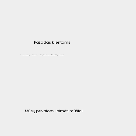
Pažadas klientams
Esame visada pasiekiami ir pasiryžę rūpintis savo klientais ir partneriais
Mūsų privalomi laimėti mūšiai