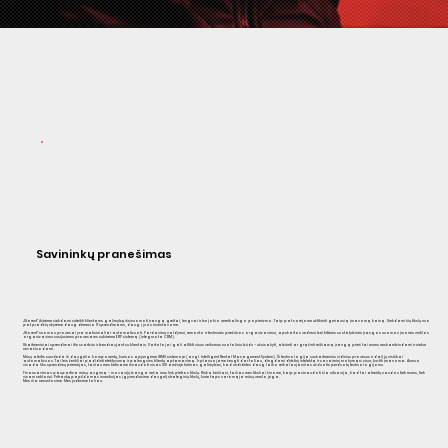
Savininkų pranešimas
„Storent“ įkūrėme siekdami suteikti klientams galimybę išsinuomoti įrangą greitai, lengvai ir be jokio nereikalingo popierizmo. Taip pat norėjome užtikrinti geriausią įmanomą kainą. Siekdami šių tikslų nuo
pat pradžių skyrėme daug dėmesio IT sprendimams, daug į juos investavome.
„Storent“ nuomos procesai yra maksimaliai automatizuoti. Pardavimų valdymui, remonto ir techninės priežiūros organizavimui, apskaitos vedimui bei kitiems su statybinės įrangos nuomos įmonės veiklos
organizavimu susijusiems procesams sukūrėme ERP sistemą (integruota CRM).
Skaitmeniniai sprendimai itin svarbūs ir bendraujant su klientais. Vartotojai gali atlikti visus veiksmus nuotoliniu būdu – užsisakyti, atsiimti ar grąžinti reikiamą įrangą prieš tai mums neskambindami ir niekur
nevažiuodami.
Mūsų ateitis susideda iš daugelio komponentų, kuriuos apjungėme IRMS sistemoje (angl. Intelligent Rental Management System). Ši technologija suskaitmenins vidinius procesus ir dalį jų visiškai
automatizuos. Tai leis ženkliai padidinti efektyvumą ir palengvins klientų aptarnavimą.
Ir planuojame žengti dar toliau, diegdami dirbtinį intelektą ir savaiminį mokymąsi visur, kur tik įmanoma.
Asmuo
visada liks sprendimų priėmėjas, tačiau mes ketiname išnaudoti visas XXI amžiuje turimas galimybes, kad nedideles daug laiko reikalaujančias užduotis perduotų technologijoms.
Finansavimas paspartina mūsų augimą – inovacijų banga neša mus link plėtros tikslų. Rinka keičiasi, tačiau mes tiksliai žinome, kaip pasinaudoti šia situacija, kad tai atneštų naudos tiek mums, tiek
visam sektoriui. Pritraukę papildomas investicijas įgyvendinsime daugelį strateginių tikslų, kurie taps varomąja mūsų verslo jėga.
Mes čia nesustosime. Mes judėsime toliau.