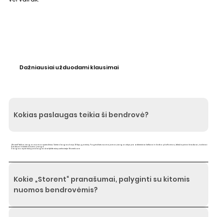
Dažniausiai užduodami klausimai
Kokias paslaugas teikia ši bendrovė?
„Storent“ teikia įrangos nuomos sprendimus. Turime daugiau kaip 20 tipų gaminių. Pagrindinės nuomojamos įrangos rūšys yra antžeminiai keltuvai ir darbo platformos, teleskopiniai krautuvai, šakiniai
krautuvai ir žemės kasimo įranga.
Daugiau apie mūsų paslaugas skaitykite mūsų svetainėje: Storent.com
Kokie „Storent“ pranašumai, palyginti su kitomis
nuomos bendrovėmis?