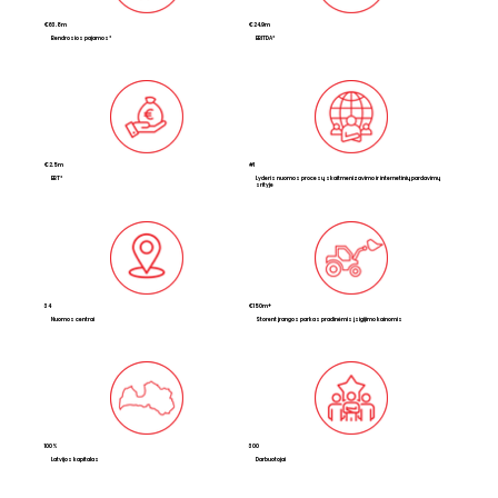
€63.8m
€24.9m
Bendrosios pajamos*
EBITDA*
€2.5m
#1
EBT*
Lyderis nuomos procesų skaitmenizavimo ir internetinių pardavimų
srityje
34
€150m+
Nuomos centrai
Storent įrangos parkas pradinėmis įsigijimo kainomis
100%
300
Latvijos kapitalas
Darbuotojai