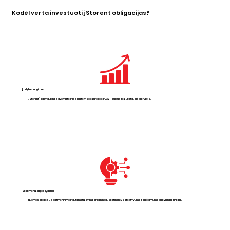
Kodėl verta investuoti į Storent obligacijas?
Įrodytas augimas
„Storent“ padvigubino savo vertę ir išsiplėtė visoje Europoje ir JAV – puikūs rezultatai, aiški kryptis.
Skaitmenizacijos lyderiai
Nuomos procesų skaitmeninimo ir automatizavimo pradininkai, skatinantys efektyvumą ir plečiamumą kiekvienoje rinkoje.