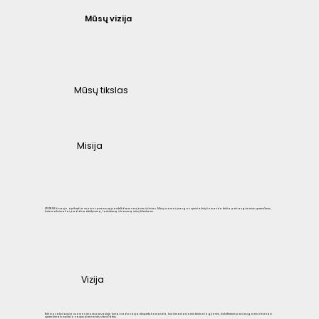
Mūsų vizija
Mūsų tikslas
Misija
STORENT iš naujo apibrėžia nuomos pramonę pasitelkdami naujoves ir žinias. Mūsų nuomos įrangos specialistų komanda teikia pažangiausius sprendimus,
kurie maksimaliai padidina efektyvumą, lankstumą ir tvarumą mūsų klientams.
Vizija
Būti inovatyviausia nuomos įmone pasaulyje, kuriai vadovauja ekspertų komanda, kuri išmaniosiomis technologijomis, išskirtinėmis paslaugomis ir tvariais
sprendimais nustato naujus pramonės standartus.