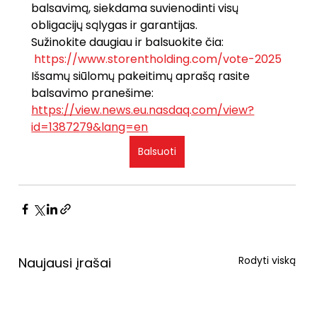
balsavimą, siekdama suvienodinti visų 
obligacijų sąlygas ir garantijas.
Sužinokite daugiau ir balsuokite čia:
https://www.storentholding.com/vote-2025
Išsamų siūlomų pakeitimų aprašą rasite 
balsavimo pranešime: 
https://view.news.eu.nasdaq.com/view?
id=1387279&lang=en
Balsuoti
Rodyti viską
Naujausi įrašai