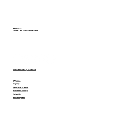
„Storent Holding“ išplatino
obligacijų už 16,5 mln. eurų
40103164284
Zolitūdes iela 89, Rīga, LV-1046, Latvija
investor.relations@storent.com
Pagrindinis
Obligacijos
Valdymas ir struktūra
Finansiniai duomenys
Tinklaraštis
Privatumo politika