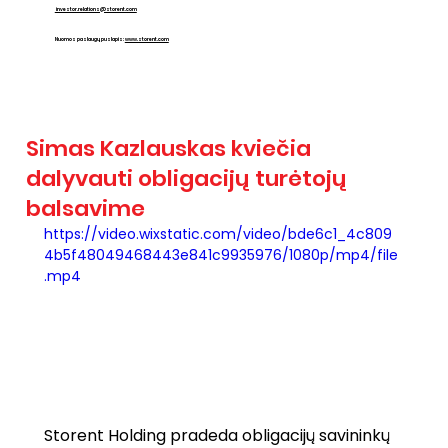
investor.relations@storent.com
Nuomos paslaugų puslapis:
www.storent.com
Simas Kazlauskas kviečia
dalyvauti obligacijų turėtojų
balsavime
https://video.wixstatic.com/video/bde6c1_4c809
4b5f48049468443e841c9935976/1080p/mp4/file
.mp4
Storent Holding pradeda obligacijų savininkų 