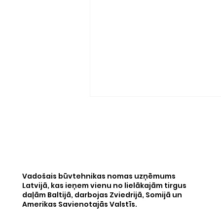
Vadošais būvtehnikas nomas uzņēmums
Latvijā, kas ieņem vienu no lielākajām tirgus
No Rīgas uz Teksasu: kā
daļām Baltijā, darbojas Zviedrijā, Somijā un
Amerikas Savienotajās Valstīs.
"Storent" obligācijas