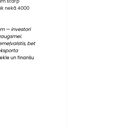
sam starp 
rāk nekā 4000 
m — investori 
zaugsmei. 
emeļvalstis, bet 
eksporta 
ekle un finanšu 