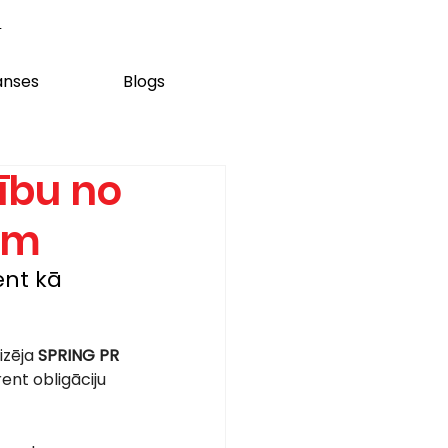
m
anses
Blogs
ību no
iem
ent kā 
zēja 
SPRING PR 
orent obligāciju 