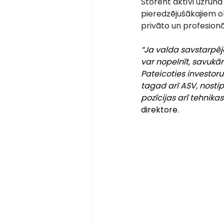
Storent aktīvi uzrunā
pieredzējušākajiem ob
privāto un profesionā
“Ja valda savstarpēj
var nopelnīt, savukā
Pateicoties investoru 
tagad arī ASV, nostip
pozīcijas arī tehnika
direktore.