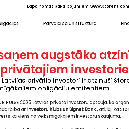
Lapa nomas pakalpojumiem:
www.storent.co
ligācijas
Pārvaldība un struktūra
Fin
 saņem augstāko atzin
 privātajiem investor
atvijas privātie investori ir atzinuši Stor
mīgākajiem obligāciju emitentiem.
 PULSE 2025 Latvijas privāto investoru aptauja, ko organi
adarbībā ar 
Investoru Klubs un Signet Bank
 , atklāj, ka St
verts kā viens no veiksmīgākajiem investoru skatījumā.