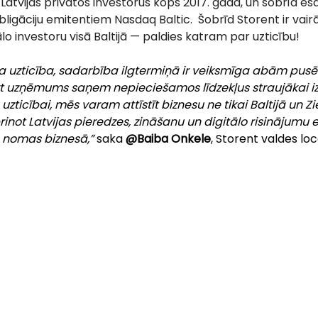
 Latvijas privātos investorus kopš 2017. gada, un šobrīd e
ligāciju emitentiem Nasdaq Baltic. ​ Šobrīd Storent ir vai
lo investoru visā Baltijā — paldies katram par uzticību! 
a uzticība, sadarbība ilgtermiņā ir veiksmīga abām pusē
rt uzņēmums saņem nepieciešamos līdzekļus straujākai i
uzticībai, mēs varam attīstīt biznesu ne tikai Baltijā un Zi
rinot Latvijas pieredzes, zināšanu un digitālo risinājumu 
s nomas biznesā,”
 saka
 @Baiba Onkele
, Storent valdes loc