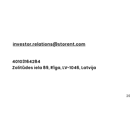
pārvērta par degvielu
ekspansijai, un ko
parāda vērtspapīriem
sola nākotne
investor.relations@storent.com
40103164284
Zolitūdes iela 89, Rīga, LV-1046, Latvija
20