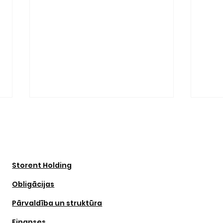
Storent Holding
Obligācijas
CAPEX pret OPEX: kā
"Ir 
Pārvaldība un struktūra
mainās domāšana par
"Lat
Finanses