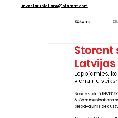
investor.relations@storent.com
Sākums
Ob
Storent
Latvijas
Lepojamies, ka L
vienu no veiks
Nesen veiktā INVESTOR
& Communications 
s
piedāvājums tiek uzt