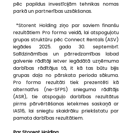
pēc papildus investīcijām tehnikas nomas 
parkā un partnerības uzsākšanas.
 *Storent Holding ziņo par saviem finanšu 
rezultātiem Pro forma veidā, lai atspoguļotu 
grupas struktūru pēc Connect Rentals (ASV) 
iegādes 2025. gada 30. septembrī. 
Salīdzināmības un pārredzamības labad 
galvenie rādītāji ietver iegādātā uzņēmuma 
darbības rādītājus tā, it kā tas būtu bijis 
grupas daļa no pārskata perioda sākuma. 
Pro forma rezultāti tiek prezentēti kā 
alternatīvs (ne-SFPS) snieguma rādītājs 
(ASR), tie atspoguļo darbības rezultātus 
pirms pārvērtēšanas ietekmes saskaņā ar 
IAS16, lai sniegtu skaidrāku priekšstatu par 
pamata darbības rezultātiem.
Par Storent Holding