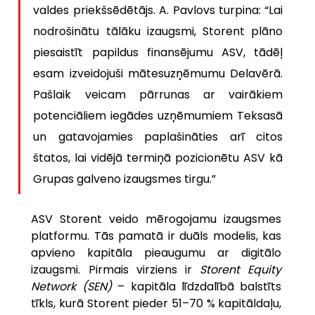
valdes priekšsēdētājs. A. Pavlovs turpina: “Lai 
nodrošinātu tālāku izaugsmi, Storent plāno 
piesaistīt papildus finansējumu ASV, tādēļ 
esam izveidojuši mātesuzņēmumu Delavērā. 
Pašlaik veicam pārrunas ar vairākiem 
potenciāliem iegādes uzņēmumiem Teksasā 
un gatavojamies paplašināties arī citos 
štatos, lai vidējā termiņā pozicionētu ASV kā 
Grupas galveno izaugsmes tirgu.”
ASV Storent veido mērogojamu izaugsmes 
platformu. Tās pamatā ir duāls modelis, kas 
apvieno kapitāla pieaugumu ar digitālo 
izaugsmi. Pirmais virziens ir 
Storent Equity 
Network (SEN)
 – kapitāla līdzdalībā balstīts 
tīkls, kurā Storent pieder 51–70 % kapitāldaļu, 