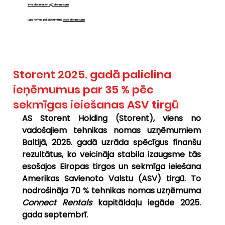
investor.relations@storent.com
Lapa nomas pakalpojumiem:
www.storent.com
Storent 2025. gadā palielina
ieņēmumus par 35 % pēc
sekmīgas ieiešanas ASV tirgū
AS Storent Holding (Storent), viens no 
vadošajiem tehnikas nomas uzņēmumiem 
Baltijā, 2025. gadā uzrāda spēcīgus finanšu 
rezultātus, ko veicināja stabila izaugsme tās 
esošajos Eiropas tirgos un sekmīga ieiešana 
Amerikas Savienoto Valstu (ASV) tirgū. To 
nodrošināja 70 % tehnikas nomas uzņēmuma 
Connect Rentals
 kapitāldaļu iegāde 2025. 
gada septembrī.