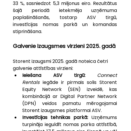
33 %, sasniedzot 5,3 miljonus eiro. Rezultātus 
šajā periodā ietekmēja uzņēmuma 
paplašināšanās, tostarp ASV tirgū, 
investīcijas nomas parkā un komandas 
stiprināšana.
Galvenie izaugsmes virzieni 2025. gadā
Storent izaugsmi 2025. gadā noteica četri 
galvenie attīstības virzieni:
Ieiešana ASV tirgū: 
Connect 
Rentals
 iegāde ir pirmais solis Storent 
Equity Network (SEN) izveidē, kas 
kombinācijā ar Digital Partner Network 
(DPN) veidos pamatu mērogojamai 
Storent izaugsmes platformai ASV.
Investīcijas tehnikas parkā: 
Uzņēmums 
turpināja ieguldīt nomas parka attīstībā, 