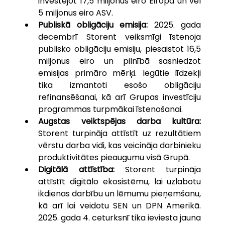
investējot 17,5 miljonus eiro Eiropā un vēl 
5 miljonus eiro ASV.
Publiskā obligāciju emisija: 
2025. gada 
decembrī Storent veiksmīgi īstenoja 
publisko obligāciju emisiju, piesaistot 16,5 
miljonus eiro un pilnībā sasniedzot 
emisijas primāro mērķi. Iegūtie līdzekļi 
tika izmantoti esošo obligāciju 
refinansēšanai, kā arī Grupas investīciju 
programmas turpmākai īstenošanai.
Augstas veiktspējas darba kultūra: 
Storent turpināja attīstīt uz rezultātiem 
vērstu darba vidi, kas veicināja darbinieku 
produktivitātes pieaugumu visā Grupā.
Digitālā attīstība: 
Storent turpināja 
attīstīt digitālo ekosistēmu, lai uzlabotu 
ikdienas darbību un lēmumu pieņemšanu, 
kā arī lai veidotu SEN un DPN Amerikā. 
2025. gada 4. ceturksnī tika ieviesta jauna 