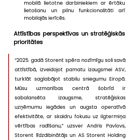
mobilā lietotne darbiniekiem ar ērtāku 
lietošanu un pilnu funkcionalitāti arī 
mobilajās ierīcēs.
Attīstības perspektīvas un stratēģiskās 
prioritātes
“2025. gadā Storent spēra nozīmīgu soli savā 
attīstībā, izveidojot pamatu izaugsmei ASV, 
turklāt saglabājot stabilu sniegumu Eiropā. 
Mūsu uzmanības centrā šobrīd ir 
sabalansēta izaugsme, stratēģiskas 
uzņēmumu iegādes un augsta operatīvā 
efektivitāte, ar skaidru fokusu uz ilgtermiņa 
vērtības radīšanu,” uzsver Andris Pavlovs, 
Storent līdzdibinātājs un AS Storent Holding 