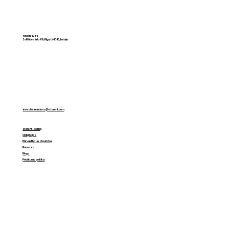
CAPEX pret OPEX: kā mainās
domāšana par tehniku Baltijā
40103164284
Zolitūdes iela 89, Rīga, LV-1046, Latvija
investor.relations@storent.com
Storent Holding
Obligācijas
Pārvaldība un struktūra
Finanses
Blogs
Privātuma politika