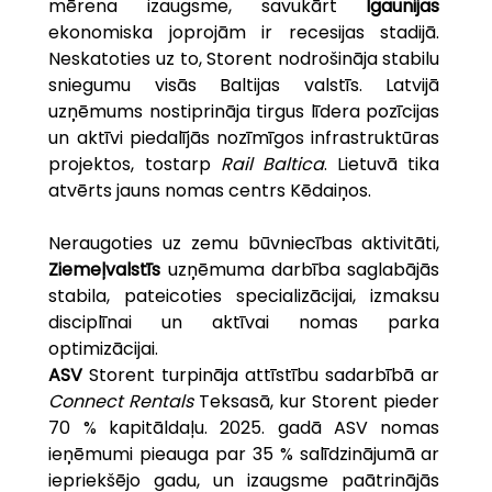
mērena izaugsme, savukārt
 Igaunijas 
ekonomiska joprojām ir recesijas stadijā. 
Neskatoties uz to, Storent nodrošināja stabilu 
sniegumu visās Baltijas valstīs. Latvijā 
uzņēmums nostiprināja tirgus līdera pozīcijas 
un aktīvi piedalījās nozīmīgos infrastruktūras 
projektos, tostarp 
Rail Baltica
. Lietuvā tika 
atvērts jauns nomas centrs Kēdaiņos.
Neraugoties uz zemu būvniecības aktivitāti, 
Ziemeļvalstīs
 uzņēmuma darbība saglabājās 
stabila, pateicoties specializācijai, izmaksu 
disciplīnai un aktīvai nomas parka 
optimizācijai.
ASV
 Storent turpināja attīstību sadarbībā ar 
Connect Rentals
 Teksasā, kur Storent pieder 
70 % kapitāldaļu. 2025. gadā ASV nomas 
ieņēmumi pieauga par 35 % salīdzinājumā ar 
iepriekšējo gadu, un izaugsme paātrinājās 