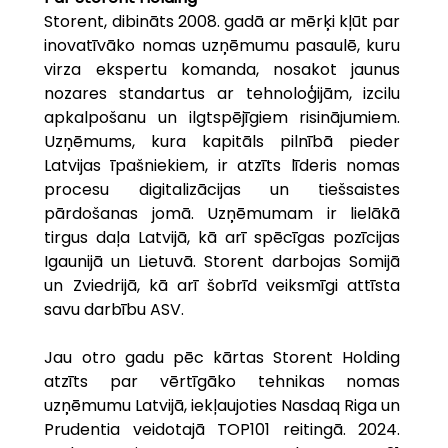
Storent, dibināts 2008. gadā ar mērķi kļūt par 
inovatīvāko nomas uzņēmumu pasaulē, kuru 
virza ekspertu komanda, nosakot jaunus 
nozares standartus ar tehnoloģijām, izcilu 
apkalpošanu un ilgtspējīgiem risinājumiem. 
Uzņēmums, kura kapitāls pilnībā pieder 
Latvijas īpašniekiem, ir atzīts līderis nomas 
procesu digitalizācijas un tiešsaistes 
pārdošanas jomā. Uzņēmumam ir lielākā 
tirgus daļa Latvijā, kā arī spēcīgas pozīcijas 
Igaunijā un Lietuvā. Storent darbojas Somijā 
un Zviedrijā, kā arī šobrīd veiksmīgi attīsta 
savu darbību ASV.
Jau otro gadu pēc kārtas Storent Holding 
atzīts par vērtīgāko tehnikas nomas 
uzņēmumu Latvijā, iekļaujoties Nasdaq Riga un 
Prudentia veidotajā TOP101 reitingā. 2024. 