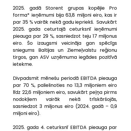
2025. gadā Storent grupas kopējie Pro 
forma* ieņēmumi bija 63,8 miljoni eiro, kas ir 
par 35 % vairāk nekā gadu iepriekš.  Savukārt 
2025. gada ceturtajā ceturksnī ieņēmumi 
pieauga par 29 %, sasniedzot teju 17 miljonus 
eiro. Šo izaugsmi veicināja gan spēcīgs 
sniegums Baltijas un Ziemeļvalstu reģionu 
tirgos, gan ASV uzņēmuma iegādes pozitīvā 
ietekme.
Divpadsmit mēnešu periodā EBITDA pieauga 
par 70 %, palielinoties no 13,3 miljoniem eiro 
līdz 22,6 miljoniem eiro, savukārt peļņa pirms 
nodokļiem vairāk nekā trīskāršojās, 
sasniedzot 3 miljonus eiro (2024. gadā – 0,9 
miljoni eiro).
2025. gada 4. ceturksnī EBITDA pieauga par 