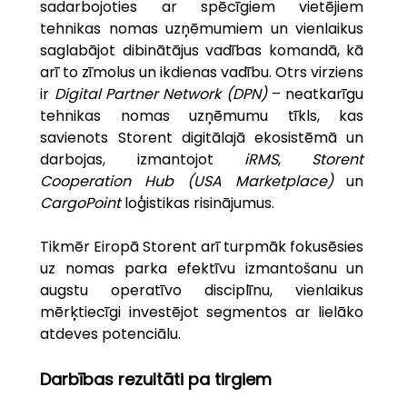
sadarbojoties ar spēcīgiem vietējiem 
tehnikas nomas uzņēmumiem un vienlaikus 
saglabājot dibinātājus vadības komandā, kā 
arī to zīmolus un ikdienas vadību. Otrs virziens 
ir 
Digital Partner Network (DPN)
 – neatkarīgu 
tehnikas nomas uzņēmumu tīkls, kas 
savienots Storent digitālajā ekosistēmā un 
darbojas, izmantojot 
iRMS
, 
Storent 
Cooperation Hub (USA Marketplace)
 un 
CargoPoint
 loģistikas risinājumus.
Tikmēr Eiropā Storent arī turpmāk fokusēsies 
uz nomas parka efektīvu izmantošanu un 
augstu operatīvo disciplīnu, vienlaikus 
mērķtiecīgi investējot segmentos ar lielāko 
atdeves potenciālu.
Darbības rezultāti pa tirgiem