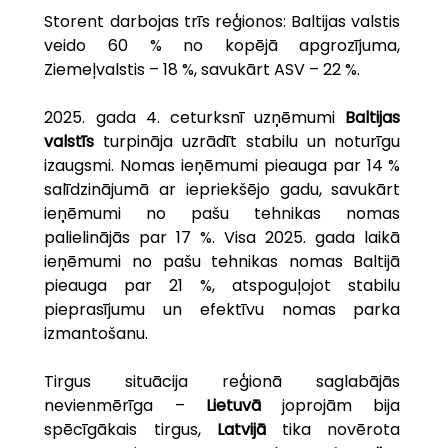
Storent darbojas trīs reģionos: Baltijas valstis 
veido 60 % no kopējā apgrozījuma, 
Ziemeļvalstis – 18 %, savukārt ASV – 22 %.
2025. gada 4. ceturksnī uzņēmumi 
Baltijas 
valstīs 
turpināja uzrādīt stabilu un noturīgu 
izaugsmi. Nomas ieņēmumi pieauga par 14 % 
salīdzinājumā ar iepriekšējo gadu, savukārt 
ieņēmumi no pašu tehnikas nomas 
palielinājās par 17 %. Visa 2025. gada laikā 
ieņēmumi no pašu tehnikas nomas Baltijā 
pieauga par 21 %, atspoguļojot stabilu 
pieprasījumu un efektīvu nomas parka 
izmantošanu.
Tirgus situācija reģionā saglabājās 
nevienmērīga – 
Lietuvā
 joprojām bija 
spēcīgākais tirgus, 
Latvijā
 tika novērota 