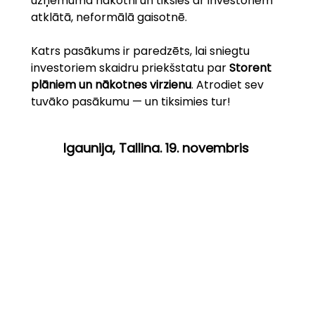
uzņēmuma nākotni un tiksies ar investoriem 
atklātā, neformālā gaisotnē.
Katrs pasākums ir paredzēts, lai sniegtu 
investoriem skaidru priekšstatu par 
Storent 
plāniem un nākotnes virzienu
. Atrodiet sev 
tuvāko pasākumu — un tiksimies tur!
Igaunija, Tallina. 19. novembris