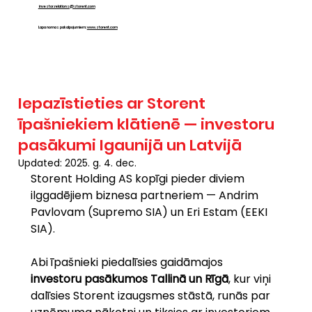
investor.relations@storent.com
Lapa nomas pakalpojumiem:
www.storent.com
Iepazīstieties ar Storent
īpašniekiem klātienē — investoru
pasākumi Igaunijā un Latvijā
Updated:
2025. g. 4. dec.
Storent Holding AS kopīgi pieder diviem 
ilggadējiem biznesa partneriem — Andrim 
Pavlovam (Supremo SIA) un Eri Estam (EEKI 
SIA).
Abi īpašnieki piedalīsies gaidāmajos 
investoru pasākumos Tallinā un Rīgā
, kur viņi 
dalīsies Storent izaugsmes stāstā, runās par 