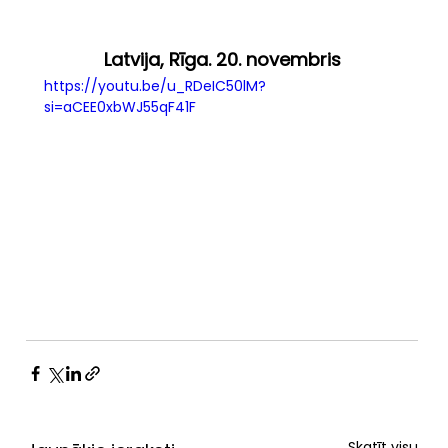
Latvija, Rīga. 20. novembris
https://youtu.be/u_RDeIC50lM?
si=aCEE0xbWJ55qF41F
Skatīt visu