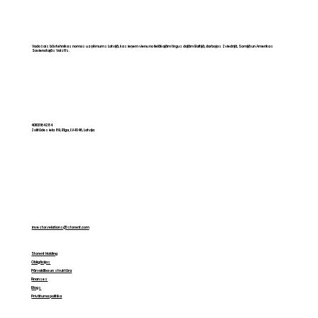
Vadošais būvtehnikas nomas uzņēmums Latvijā, kas ieņem vienu no lielākajām tirgus daļām Baltijā, darbojas Zviedrijā, Somijā un Amerikas
Savienotajās Valstīs.
CAPEX pret OPEX: kā mainās
domāšana par tehniku Baltijā
40103164284
Zolitūdes iela 89, Rīga, LV-1046, Latvija
investor.relations@storent.com
Storent Holding
Obligācijas
Pārvaldība un struktūra
Finanses
Blogs
Privātuma politika