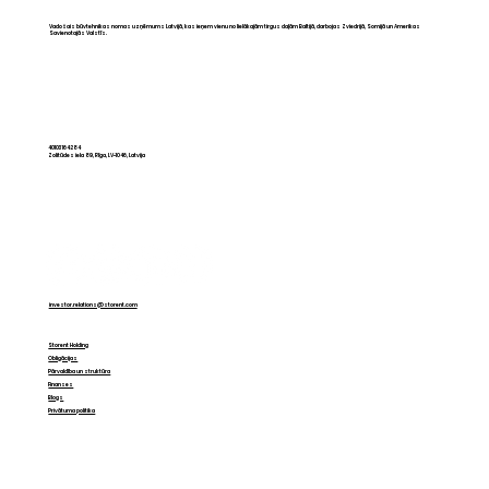
Vadošais būvtehnikas nomas uzņēmums Latvijā, kas ieņem vienu no lielākajām tirgus daļām Baltijā, darbojas Zviedrijā, Somijā un Amerikas
Savienotajās Valstīs.
CAPEX pret OPEX: kā mainās
domāšana par tehniku Baltijā
40103164284
Zolitūdes iela 89, Rīga, LV-1046, Latvija
investor.relations@storent.com
Storent Holding
Obligācijas
Pārvaldība un struktūra
Finanses
Blogs
Privātuma politika