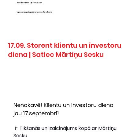
investor.relations@storent.com
Lapa nomas pakalpojumiem:
www.storent.com
17.09. Storent klientu un investoru
diena | Satiec Mārtiņu Sesku
Nenokavē! Klientu un investoru diena 
jau 17.septembrī!
🚩 Tikšanās un izaicinājums kopā ar Mārtiņu 
Sesku