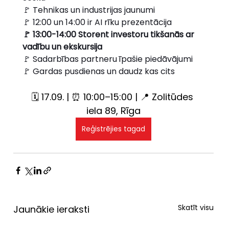
🚩 Tehnikas un industrijas jaunumi
🚩 12:00 un 14:00 ir AI rīku prezentācija
🚩 13:00-14:00 Storent investoru tikšanās ar 
vadību un ekskursija
🚩 Sadarbības partneru īpašie piedāvājumi
🚩 Gardas pusdienas un daudz kas cits
🗓 17.09. | ⏰ 10:00–15:00 | 📍 Zolitūdes 
iela 89, Rīga
Reģistrējies tagad
Skatīt visu
Jaunākie ieraksti