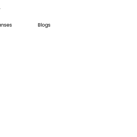
m
anses
Blogs