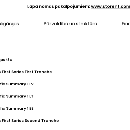
Lapa nomas pakalpojumiem:
www.storent.co
ligācijas
Pārvaldība un struktūra
Fin
pekts
 First Series First Tranche
ific Summary 1 LV
ific Summary 1 LT
ific Summary 1 EE
s First Series Second Tranche