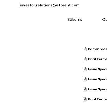
investor.relations@storent.com
Sākums
Ob
Pamatpros
Final Terms
Issue Spec
Issue Spec
Issue Spec
Final Term