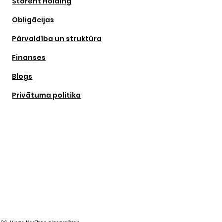
Storent Holding
Obligācijas
Pārvaldība un struktūra
Finanses
Blogs
Privātuma politika