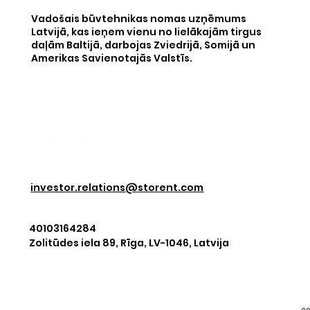
Vadošais būvtehnikas nomas uzņēmums
Latvijā, kas ieņem vienu no lielākajām tirgus
daļām Baltijā, darbojas Zviedrijā, Somijā un
Amerikas Savienotajās Valstīs.
investor.relations@storent.com
40103164284
Zolitūdes iela 89, Rīga, LV-1046, Latvija