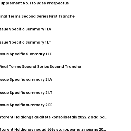
Supplement No. 1 to Base Prospectus
Final Terms Second Series First Tranche
Issue Specific Summary 1 LV
Issue Specific Summary 1 LT
Issue Specific Summary 1 EE
Final Terms Second Series Second Tranche
Issue Specific summary 2 LV
Issue Specific summary 2 LT
Issue Specific summary 2 EE
Storent Holdiongs auditēts konsolidētais 2022. gada pārskats
Storent Holdiongs neauditēts starpposma ziņojums 2023