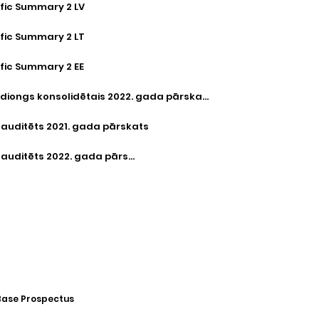
ific Summary 2 LV
ific Summary 2 LT
ific Summary 2 EE
Storent Holdiongs konsolidētais 2022. gada pārskats
A auditēts 2021. gada pārskats
Storent SIA auditēts 2022. gada pārskats
Base Prospectus