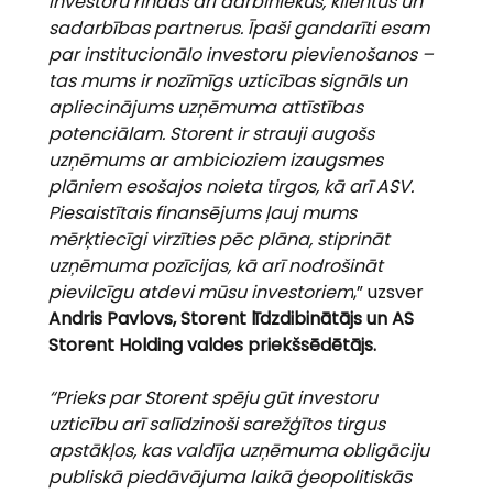
investoru rindās arī darbiniekus, klientus un 
sadarbības partnerus. Īpaši gandarīti esam 
par institucionālo investoru pievienošanos – 
tas mums ir nozīmīgs uzticības signāls un 
apliecinājums uzņēmuma attīstības 
potenciālam. Storent ir strauji augošs 
uzņēmums ar ambicioziem izaugsmes 
plāniem esošajos noieta tirgos, kā arī ASV. 
Piesaistītais finansējums ļauj mums 
mērķtiecīgi virzīties pēc plāna, stiprināt 
uzņēmuma pozīcijas, kā arī nodrošināt 
pievilcīgu atdevi mūsu investoriem
,” uzsver 
Andris Pavlovs, Storent līdzdibinātājs un AS 
Storent Holding valdes priekšsēdētājs.
“Prieks par Storent spēju gūt investoru 
uzticību arī salīdzinoši sarežģītos tirgus 
apstākļos, kas valdīja uzņēmuma obligāciju 
publiskā piedāvājuma laikā ģeopolitiskās 