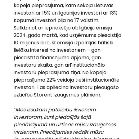
kopējā pieprasījuma, kam sekoja Lietuvas 
investori ar 15% un Igaunijas investori ar 13%. 
Kopumā investori bija no 17 valstīm. 
Salīdzinot ar iepriekšējo obligāciju emisiju 
2024. gada martā, kad uzņēmums piesaistīja 
10 miljonus eiro, šī emisija izpelnījās būtiski 
lielāku interesi no investoriem – gan 
piesaistītā finansējuma apjoma, gan 
investoru skaita, gan arī institucionālo 
investoru pieprasījuma ziņā. No kopējā 
pieprasījuma 22% veidoja tieši institucionālie 
investori. Tas apliecina investoru pieaugošo 
uzticību Storent izaugsmes plāniem.
“
Mēs izsakām pateicību ikvienam 
investoram, kurš piedalījās šajā 
piedāvājumā un uzticas mūsu izaugsmes 
virzienam. Priecājamies redzēt mūsu 