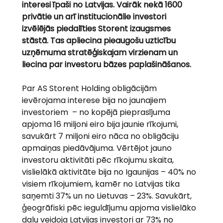
interesi īpaši no Latvijas. Vairāk nekā 1600 
privātie un arī institucionālie investori 
izvēlējās piedalīties Storent izaugsmes 
stāstā. Tas apliecina pieaugošu uzticību 
uzņēmuma stratēģiskajam virzienam un 
liecina par investoru bāzes paplašināšanos.
Par AS Storent Holding obligācijām 
ievērojama interese bija no jaunajiem 
investoriem  – no kopējā pieprasījuma 
apjoma 16 miljoni eiro bija jaunie rīkojumi, 
savukārt 7 miljoni eiro nāca no obligāciju 
apmaiņas piedāvājuma. Vērtējot jauno 
investoru aktivitāti pēc rīkojumu skaita, 
vislielākā aktivitāte bija no Igaunijas – 40% no 
visiem rīkojumiem, kamēr no Latvijas tika 
saņemti 37% un no Lietuvas – 23%. Savukārt, 
ģeogrāfiski pēc ieguldījumu apjoma vislielāko 
daļu veidoja Latvijas investori ar 73% no 