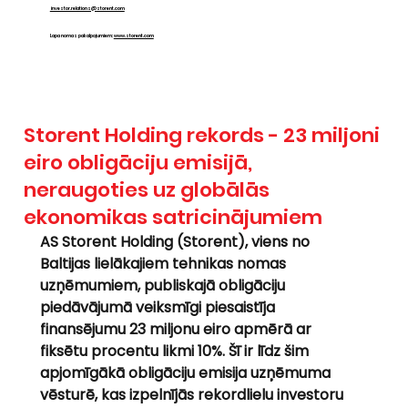
investor.relations@storent.com
Lapa nomas pakalpojumiem:
www.storent.com
Storent Holding rekords - 23 miljoni
eiro obligāciju emisijā,
neraugoties uz globālās
ekonomikas satricinājumiem
AS Storent Holding (Storent), viens no 
Baltijas lielākajiem tehnikas nomas 
uzņēmumiem, publiskajā obligāciju 
piedāvājumā veiksmīgi piesaistīja 
finansējumu 23 miljonu eiro apmērā ar 
fiksētu procentu likmi 10%. Šī ir līdz šim 
apjomīgākā obligāciju emisija uzņēmuma 
vēsturē, kas izpelnījās rekordlielu investoru 