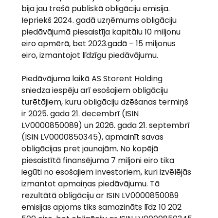
bija jau trešā publiskā obligāciju emisija. 
Iepriekš 2024. gadā uzņēmums obligāciju 
piedāvājumā piesaistīja kapitālu 10 miljonu 
eiro apmērā, bet 2023.gadā – 15 miljonus 
eiro, izmantojot līdzīgu piedāvājumu.
Piedāvājuma laikā AS Storent Holding 
sniedza iespēju arī esošajiem obligāciju 
turētājiem, kuru obligāciju dzēšanas termiņš 
ir 2025. gada 21. decembrī (ISIN 
LV0000850089) un 2026. gada 21. septembrī 
(ISIN LV0000850345), apmainīt savas 
obligācijas pret jaunajām. No kopējā 
piesaistītā finansējuma 7 miljoni eiro tika 
iegūti no esošajiem investoriem, kuri izvēlējās 
izmantot apmaiņas piedāvājumu. Tā 
rezultātā obligāciju ar ISIN LV0000850089 
emisijas apjoms tiks samazināts līdz 10 202 