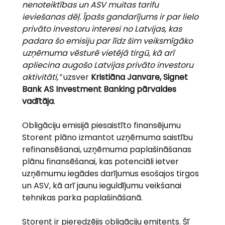
nenoteiktības un ASV muitas tarifu 
ieviešanas dēļ. Īpašs gandarījums ir par lielo 
privāto investoru interesi no Latvijas, kas 
padara šo emisiju par līdz šim veiksmīgāko 
uzņēmuma vēsturē vietējā tirgū, kā arī 
apliecina augošo Latvijas privāto investoru 
aktivitāti,” 
uzsver 
Kristiāna Janvare, Signet 
Bank AS Investment Banking pārvaldes 
vadītāja
.
Obligāciju emisijā piesaistīto finansējumu 
Storent plāno izmantot uzņēmuma saistību 
refinansēšanai, uzņēmuma paplašināšanas 
plānu finansēšanai, kas potenciāli ietver 
uzņēmumu iegādes darījumus esošajos tirgos 
un ASV, kā arī jaunu ieguldījumu veikšanai 
tehnikas parka paplašināšanā.
Storent ir pieredzējis obligāciju emitents. Šī 