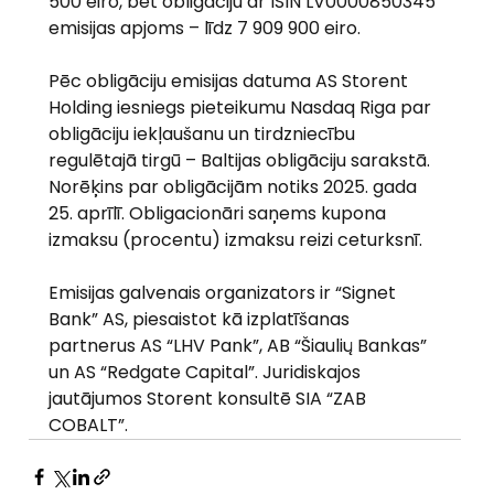
500 eiro, bet obligāciju ar ISIN LV0000850345 
emisijas apjoms – līdz 7 909 900 eiro.
Pēc obligāciju emisijas datuma AS Storent 
Holding iesniegs pieteikumu Nasdaq Riga par 
obligāciju iekļaušanu un tirdzniecību 
regulētajā tirgū – Baltijas obligāciju sarakstā.
Norēķins par obligācijām notiks 2025. gada 
25. aprīlī. Obligacionāri saņems kupona 
izmaksu (procentu) izmaksu reizi ceturksnī.
Emisijas galvenais organizators ir “Signet 
Bank” AS, piesaistot kā izplatīšanas 
partnerus AS “LHV Pank”, AB “Šiaulių Bankas” 
un AS “Redgate Capital”. Juridiskajos 
jautājumos Storent konsultē SIA “ZAB 
COBALT”.