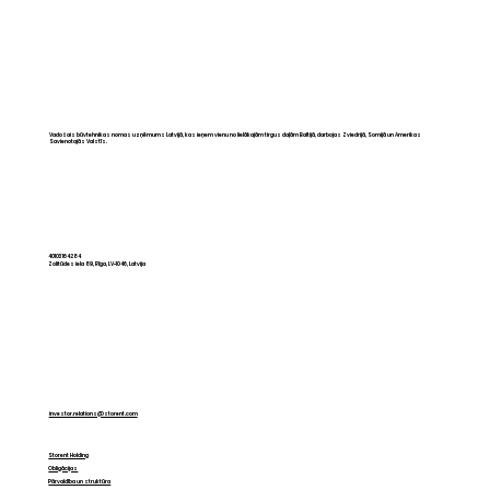
Vadošais būvtehnikas nomas uzņēmums Latvijā, kas ieņem vienu no lielākajām tirgus daļām Baltijā, darbojas Zviedrijā, Somijā un Amerikas
Savienotajās Valstīs.
CAPEX pret OPEX: kā mainās
domāšana par tehniku Baltijā
40103164284
Zolitūdes iela 89, Rīga, LV-1046, Latvija
investor.relations@storent.com
Storent Holding
Obligācijas
Pārvaldība un struktūra