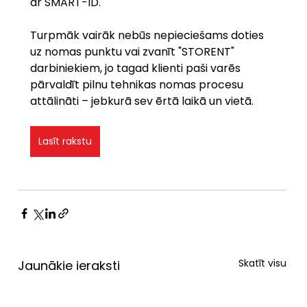
ar SMART-ID.
Turpmāk vairāk nebūs nepieciešams doties 
uz nomas punktu vai zvanīt "STORENT" 
darbiniekiem, jo tagad klienti paši varēs 
pārvaldīt pilnu tehnikas nomas procesu 
attālināti – jebkurā sev ērtā laikā un vietā.
Lasīt rakstu
Skatīt visu
Jaunākie ieraksti