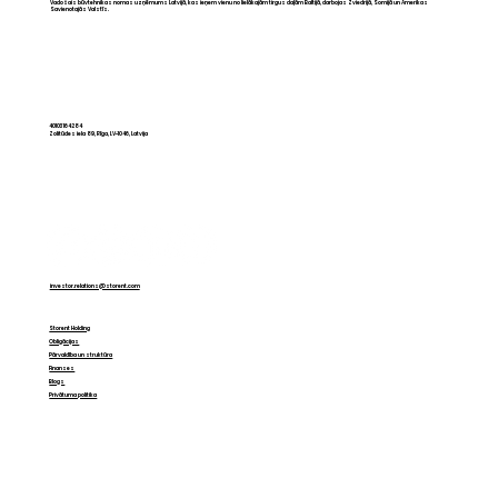
Vadošais būvtehnikas nomas uzņēmums Latvijā, kas ieņem vienu no lielākajām tirgus daļām Baltijā, darbojas Zviedrijā, Somijā un Amerikas
Savienotajās Valstīs.
CAPEX pret OPEX: kā mainās
domāšana par tehniku Baltijā
40103164284
Zolitūdes iela 89, Rīga, LV-1046, Latvija
investor.relations@storent.com
Storent Holding
Obligācijas
Pārvaldība un struktūra
Finanses
Blogs
Privātuma politika