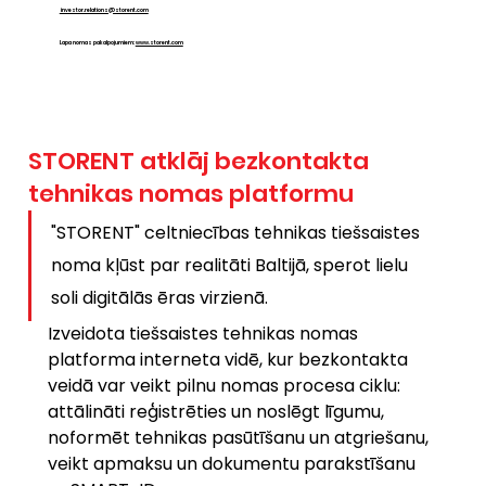
investor.relations@storent.com
Lapa nomas pakalpojumiem:
www.storent.com
STORENT atklāj bezkontakta
tehnikas nomas platformu
"STORENT" celtniecības tehnikas tiešsaistes 
noma kļūst par realitāti Baltijā, sperot lielu 
soli digitālās ēras virzienā.
Izveidota tiešsaistes tehnikas nomas 
platforma interneta vidē, kur bezkontakta 
veidā var veikt pilnu nomas procesa ciklu: 
attālināti reģistrēties un noslēgt līgumu, 
noformēt tehnikas pasūtīšanu un atgriešanu, 
veikt apmaksu un dokumentu parakstīšanu 