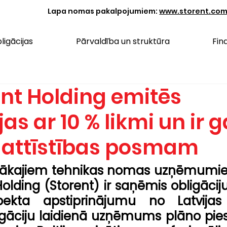
Lapa nomas pakalpojumiem:
www.storent.co
ligācijas
Pārvaldība un struktūra
Fin
ent Holding emitēs
jas ar 10 % likmi un ir 
attīstības posmam
elākajiem tehnikas nomas uzņēmumiem
olding (Storent) ir saņēmis obligāciju
ekta apstiprinājumu no Latvijas 
gāciju laidienā uzņēmums plāno piesai