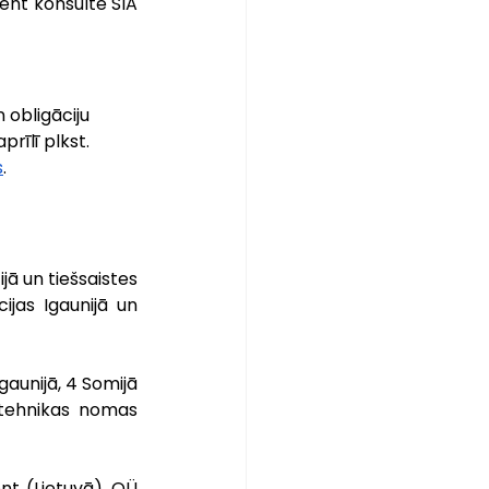
ent konsultē SIA 
obligāciju 
rīlī plkst. 
s
.
jā un tiešsaistes 
jas Igaunijā un 
aunijā, 4 Somijā 
 tehnikas nomas 
nt (Lietuvā), OÜ 