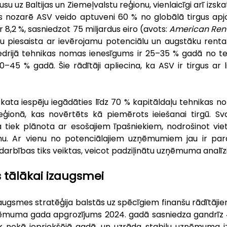
u uz Baltijas un Ziemeļvalstu reģionu, vienlaicīgi arī izskat
 nozarē ASV veido aptuveni 60 % no globālā tirgus apjo
8,2 %, sasniedzot 75 miljardus eiro (avots:
 American Rent
piesaista ar ievērojamu potenciālu un augstāku rentabi
viedrijā tehnikas nomas ienesīgums ir 25–35 % gadā no teh
45 % gadā. Šie rādītāji apliecina, ka ASV ir tirgus ar l
kata iespēju iegādāties līdz 70 % kapitāldaļu tehnikas
eģionā, kas novērtēts kā piemērots ieiešanai tirgū. Svar
tiek plānota ar esošajiem īpašniekiem, nodrošinot viet
u. Ar vienu no potenciālajiem uzņēmumiem jau ir par
arbības tiks veiktas, veicot padziļinātu uzņēmuma analīzi
 tālākai izaugsmei
augsmes stratēģija balstās uz spēcīgiem finanšu rādītājiem,
ēmuma gada apgrozījums 2024. gadā sasniedza gandrīz 47
āk nekā iepriekšējā gadā, un uzrāda stabilu uzņēmuma i