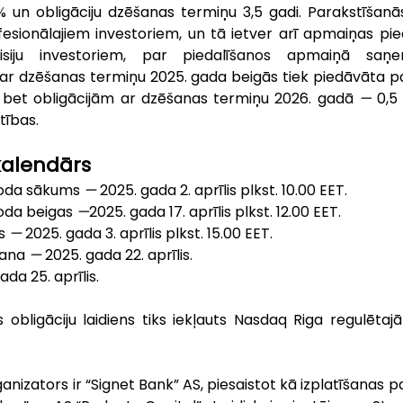
% un obligāciju dzēšanas termiņu 3,5 gadi. Parakstīšanās
fesionālajiem investoriem, un tā ietver arī apmaiņas pi
misiju investoriem, par piedalīšanos apmaiņā saņ
 ar dzēšanas termiņu 2025. gada beigās tiek piedāvāta p
 bet obligācijām ar dzēšanas termiņu 2026. gadā 
—
 0,5
tības.
alendārs
ioda sākums 
—
 2025. gada 2. aprīlis plkst. 10.00 EET.
oda beigas 
—
2025. gada 17. aprīlis plkst. 12.00 EET.
s 
— 
2025. gada 3. aprīlis plkst. 15.00 EET.
šana 
—
 2025. gada 22. aprīlis.
ada 25. aprīlis.
 obligāciju laidiens tiks iekļauts Nasdaq Riga regulētajā 
ganizators ir “Signet Bank” AS, piesaistot kā izplatīšanas p