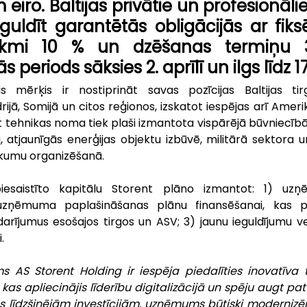
eiro. Baltijas privātie un profesionālie 
ieguldīt garantētās obligācijās ar fik
ikmi 10 % un dzēšanas termiņu 3,
 periods sāksies 2. aprīlī un ilgs līdz 17
is mērķis ir nostiprināt savas pozīcijas Baltijas tir
ijā, Somijā un citos reģionos, izskatot iespējas arī Ameri
t tehnikas noma tiek plaši izmantota vispārējā būvniecībā,
, atjaunīgās enerģijas objektu izbūvē, militārā sektora 
sākumu organizēšanā.
piesaistīto kapitālu Storent plāno izmantot: 1) uzņ
uzņēmuma paplašināšanas plānu finansēšanai, kas pot
ījumus esošajos tirgos un ASV; 3) jaunu ieguldījumu ve
.
ms AS Storent Holding ir iespēja piedalīties inovatīva
as apliecinājis līderību digitalizācijā un spēju augt pat 
s līdzšinējām investīcijām, uzņēmums būtiski modernizēji