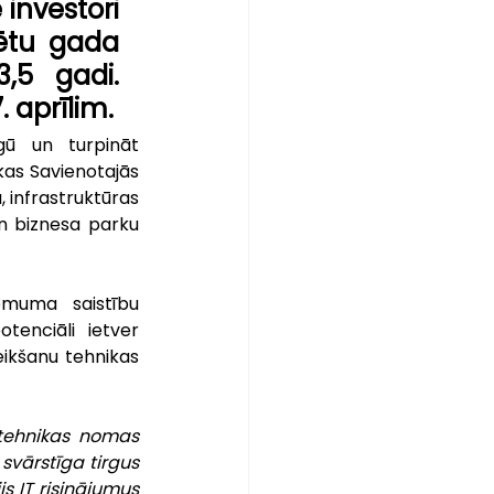
investori 
sētu gada 
5 gadi. 
. aprīlim.
gū un turpināt 
kas Savienotajās 
 infrastruktūras 
un biznesa parku 
ēmuma saistību 
enciāli ietver 
ikšanu tehnikas 
 tehnikas nomas 
svārstīga tirgus 
s IT risinājumus 