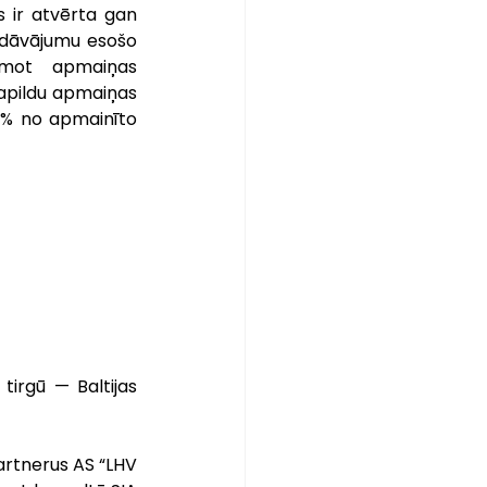
 ir atvērta gan 
edāvājumu esošo 
emot apmaiņas 
apildu apmaiņas 
 % no apmainīto 
tirgū — Baltijas 
artnerus AS “LHV 