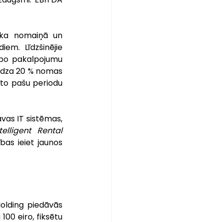
rka nomaiņā un 
m. Līdzšinējie 
bo pakalpojumu 
edza 20 % nomas 
 to pašu periodu 
vas IT sistēmas, 
telligent Rental 
bas ieiet jaunos 
Holding piedāvās 
00 eiro, fiksētu 