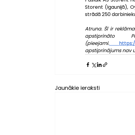
Storent (Igaunijā), 
strādā 250 darbiniek
Atruna. Šī ir reklām
apstiprināto 
(pieejami:
https:
apstiprinājums nav 
Jaunākie ieraksti