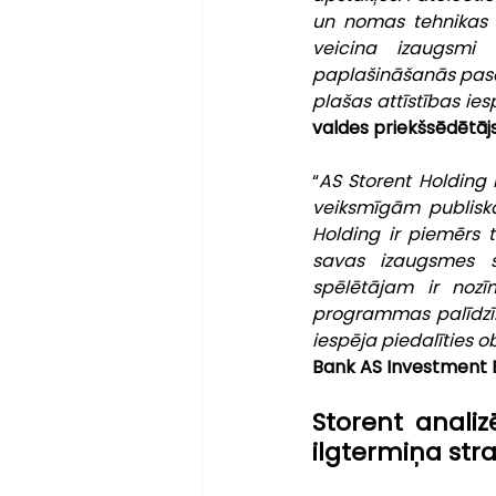
un nomas tehnikas 
veicina izaugsmi 
paplašināšanās pasau
plašas attīstības ies
valdes priekšsēdētājs
“
AS Storent Holding 
veiksmīgām publiska
Holding ir piemērs 
savas izaugsmes s
spēlētājam ir nozīm
programmas palīdzību
iespēja piedalīties o
Bank AS Investment 
Storent analiz
ilgtermiņa stra