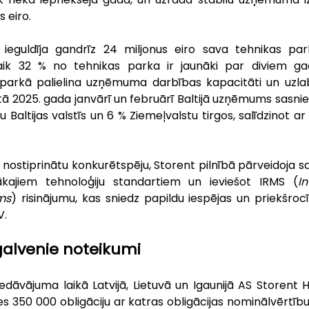
s eiro.
ieguldīja gandrīz 24 miljonus eiro sava tehnikas pa
aik 32 % no tehnikas parka ir jaunāki par diviem gadie
 parkā palielina uzņēmuma darbības kapacitāti un uzla
tā 2025. gada janvārī un februārī Baltijā uzņēmums sasni
ltijas valstīs un 6 % Ziemeļvalstu tirgos, salīdzinot ar
ki nostiprinātu konkurētspēju, Storent pilnībā pārveidoja sa
ākajiem tehnoloģiju standartiem un ieviešot IRMS (
In
ms
) risinājumu, kas sniedz papildu iespējas un priekšrocī
V.
alvenie noteikumi
iedāvājuma laikā Latvijā, Lietuvā un Igaunijā AS Storent 
s 350 000 obligāciju ar katras obligācijas nominālvērtību 1