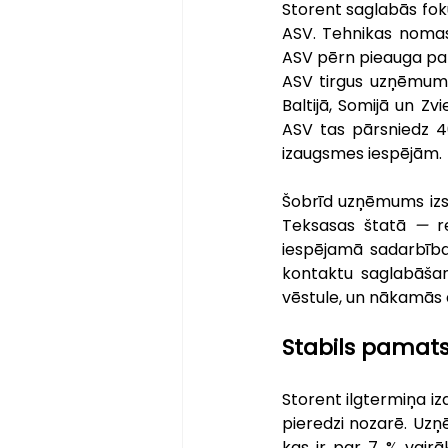
Storent saglabās fokus
ASV. Tehnikas nomas
ASV pērn pieauga par 
ASV tirgus uzņēmumu 
Baltijā, Somijā un Z
ASV tas pārsniedz 40–
izaugsmes iespējām.
Šobrīd uzņēmums izs
Teksasas štatā 
—
 r
iespējamā sadarbība 
kontaktu saglabāšan
vēstule, un nākamās d
Stabils pamats
Storent ilgtermiņa iz
pieredzi nozarē. Uzņ
kas ir par 7 % vair