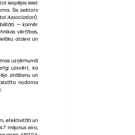
ot iespējas ieiet 
ma. Šis sektors 
al Association
). 
litāti 
—
 kamēr 
nikas vērtības, 
ielāku atdevi un 
 nomas uzņēmumā 
īgi uzsvērt, ka 
ējo zināšanu un 
akstīta nodoma 
.
 efektivitāti un 
 miljonus eiro, 
zaugsmi. EBITDA 