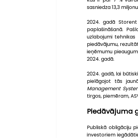
sasniedza 13,3 miljonu
2024. gadā Storent 
paplašināšanā. Pašl
uzlabojumi tehnikas
piedāvājumu, rezultā
ieņēmumu pieaugumu Ba
2024. gadā.
2024. gadā, lai būtis
pielāgojot tās jaun
Management Syste
tirgos, piemēram, AS
Piedāvājuma g
Publiskā obligāciju p
investoriem iegādātie