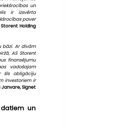
iekšrocības un 
s ir izsvērta 
kšrocības paver 
 Storent Holding 
 bāzi. Ar divām 
žā, AS Storent 
us finansējumu 
as vadošajam 
šīs obligāciju 
 investoriem ir 
 Janvare, Signet 
z datiem un 