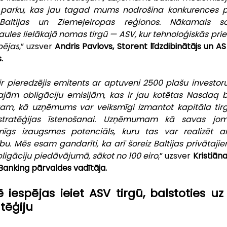
parku, kas jau tagad mums nodrošina konkurences pr
Baltijas un Ziemeļeiropas reģionos. Nākamais soli
les lielākajā nomas tirgū — ASV, kur tehnoloģiskās prie
pējas
,” uzsver 
Andris Pavlovs, Storent līdzdibinātājs un AS
.
ir pieredzējis emitents ar aptuveni 2500 plašu investoru
jām obligāciju emisijām, kas ir jau kotētas Nasdaq bir
tam, kā uzņēmums var veiksmīgi izmantot kapitāla tirg
tratēģijas īstenošanai. Uzņēmumam kā savas jom
īgs izaugsmes potenciāls, kuru tas var realizēt ar 
. Mēs esam gandarīti, ka arī šoreiz Baltijas privātajiem
bligāciju piedāvājumā, sākot no 100 eiro
,” uzsver 
Kristiāna
Banking
pārvaldes vadītāja.
ē iespējas ieiet ASV tirgū, balstoties u
tēģiju