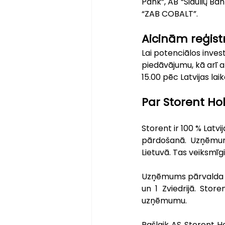
Pank”, AB “Šiaulių Ba
“ZAB COBALT”.
Aicinām reģist
Lai potenciālos inves
piedāvājumu, kā arī at
15.00 pēc Latvijas lai
Par Storent Ho
Storent ir 100 % Latv
pārdošanā. Uzņēmumam
Lietuvā. Tas veiksmīgi
Uzņēmums pārvalda 30 
un 1 Zviedrijā. Stor
uzņēmumu.
Pašlaik AS Storent Ho