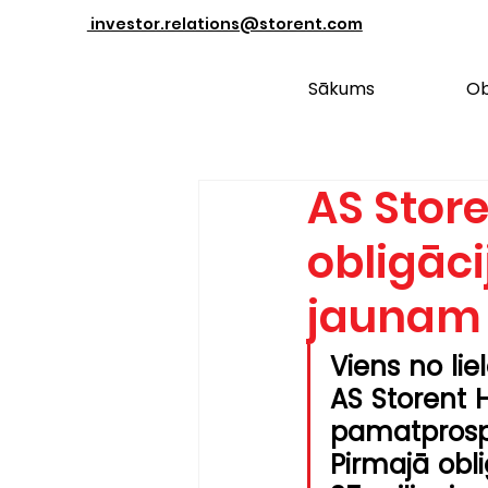
investor.relations@storent.com
Sākums
Ob
AS Stor
obligāci
jaunam 
Viens no li
AS Storent H
pamatprosp
Pirmajā obli