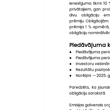
ienesīguma likmi 10 
privātajiem, gan pro
divu obligāciju e
prēmiju
.
 Obligācijām
prēmija 1 % apmērā,
obligāciju nominālvēr
Piedāvājuma k
●    Piedāvājuma per
●    Piedāvājuma peri
●    Investoru vebinār
●    Rezultātu paziņo
●    Norēķini 
—
 2025. g
Paredzēts, ka jaunais
obligāciju sarakstā.
Emisijas galvenais or