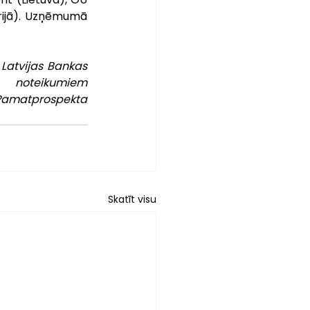
rijā). Uzņēmumā 
Latvijas Bankas 
oteikumiem 
atprospekta 
Skatīt visu