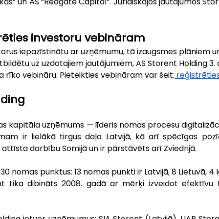
nkas” un AS “Redgate Capital”. Juridiskajos jautājumos Stor
rēties investoru vebināram
torus iepazīstinātu ar uzņēmumu, tā izaugsmes plāniem un 
bildētu uz uzdotajiem jautājumiem, AS Storent Holding 3. ap
ka rīko vebināru. Pieteikties vebināram var šeit:
 reģistrētie
lding
ijas kapitāla uzņēmums 
—
 līderis nomas procesu digitalizāci
 ir lielākā tirgus daļa Latvijā, kā arī spēcīgas pozīci
 attīsta darbību Somijā un ir pārstāvēts arī Zviedrijā.
nomas punktus: 13 nomas punkti ir Latvijā, 8 Lietuvā, 4 Ig
ent tika dibināts 2008. gadā ar mērķi izveidot efektīvu
lding ietver uzņēmumus: SIA Storent (Latvijā), UAB Store