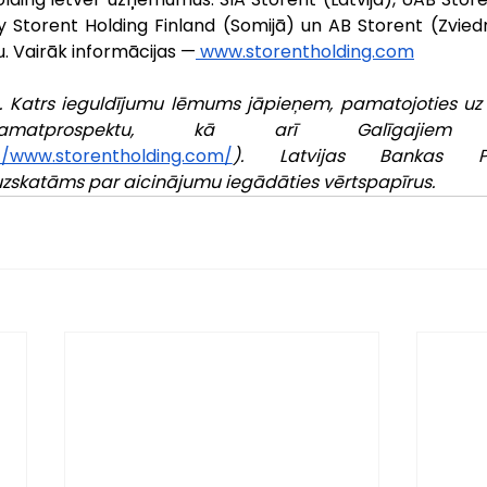
Oy Storent Holding Finland (Somijā) un AB Storent (Zvied
u.
Vairāk informācijas —
www.storentholding.com
a. Katrs ieguldījumu lēmums jāpieņem, pamatojoties uz 
Pamatprospektu, kā arī Galīgajiem n
//www.storentholding.com/
). Latvijas Bankas Pam
uzskatāms par aicinājumu iegādāties vērtspapīrus.