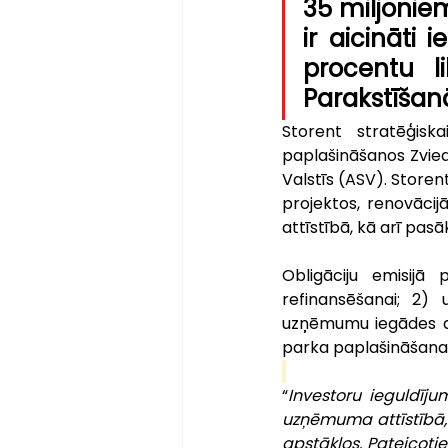
35 miljoniem 
ir aicināti 
procentu l
Parakstīšanās
Storent stratēģiska
paplašināšanos Zviedr
Valstīs (ASV). Storen
projektos, renovācijā
attīstībā, kā arī pa
Obligāciju emisijā 
refinansēšanai; 2) 
uzņēmumu iegādes dar
parka paplašināšanai
“
Investoru ieguldīju
uzņēmuma attīstībā, k
apstākļos. Pateicotie