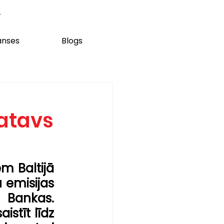
m
anses
Blogs
gatavs
 Baltijā 
 emisijas 
Bankas. 
stīt līdz 