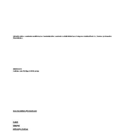
Läti juhtiv ehitusseadmete rendifirma, kes teenindab ühte suurimat osa Balti riikide turust ning on esindatud Rootsis, Soomes ja Ameerika
Ühendriikides.
Storent Holding kaasas Balti
investoritelt 16,5 miljonit eurot
40103164284
Zolitūdes iela 89, Rīga, LV-1046, Latvija
investor.relations@storent.com
Avaleht
Võlakirjad
Juhtkond ja struktuur