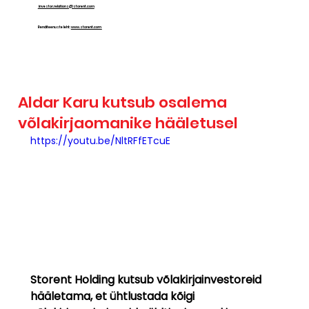
investor.relations@storent.com
Renditeenuste leht:
www.storent.com
Aldar Karu kutsub osalema
võlakirjaomanike hääletusel
https://youtu.be/NltRFfETcuE
Storent Holding kutsub võlakirjainvestoreid 
hääletama, et ühtlustada kõigi 