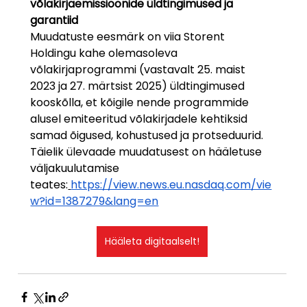
võlakirjaemissioonide üldtingimused ja 
garantiid
Muudatuste eesmärk on viia Storent 
Holdingu kahe olemasoleva 
võlakirjaprogrammi (vastavalt 25. maist 
2023 ja 27. märtsist 2025) üldtingimused 
kooskõlla, et kõigile nende programmide 
alusel emiteeritud võlakirjadele kehtiksid 
samad õigused, kohustused ja protseduurid.
Täielik ülevaade muudatusest on hääletuse 
väljakuulutamise 
teates:
https://view.news.eu.nasdaq.com/vie
w?id=1387279&lang=en
Hääleta digitaalselt!